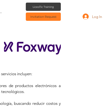
LiceoTic Training
..
Log In
Invitation Request
servicios incluyen:
ores de productos electrónicos a
s tecnológicos.
nología, buscando reducir costos y