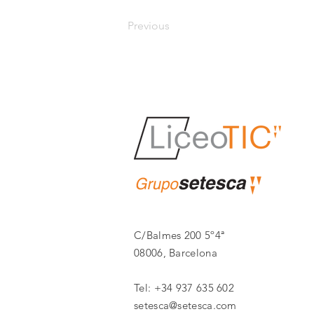
Previous
C/Balmes 200 5º4ª
08006, Barcelona
Tel: +34 937 635 602
setesca@setesca.com